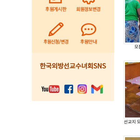
모
한국외방선교수녀회SNS
선교지 