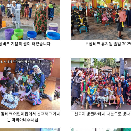
잠비크 기쁨의 샘이 터졌습니다
모잠비크 유치원 졸업 202
모잠비크 어린이집에서 선교하고 계시
선교지 방글라데시 나눔으로 빛나
는 마리아녜수녀님