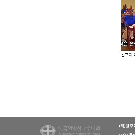
선교지 
(재)천