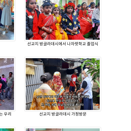
5
선교지 방글라데시에서 나자렛학교 졸업식
는 우리
선교지 방글라데시 가정방문