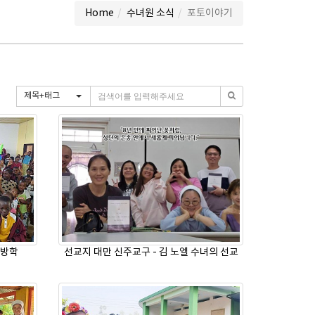
Home
수녀원 소식
포토이야기
제목+태그
 방학
선교지 대만 신주교구 - 김 노엘 수녀의 선교