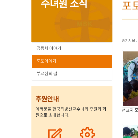
수녀원 소식
포
총게시물 :
공동체 이야기
포토이야기
부르심의 길
후원안내
여러분을 한국외방선교수녀회 후원회 회
선교지 
원으로 초대합니다.