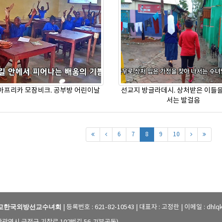
아프리카 모잠비크. 공부방 어린이날
선교지 방글라데시. 상처받은 이들을
서는 발걸음
6
7
8
9
10
주교한국외방선교수녀회
| 등록번호 : 621-82-10543
|
대표자 : 고정란 | 이메일 : dhlq