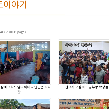
토이야기
410
건 (8/35 page )
모잠비크 하느님의 어머니 난민촌 복지
선교지 모잠비크 공부방 학생들
관