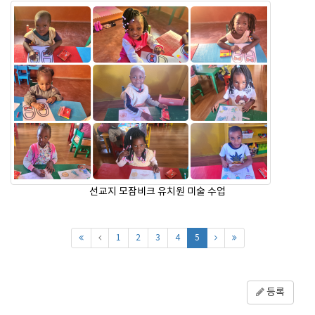
선교지 모잠비크 유치원 미술 수업
1
2
3
4
5
등록