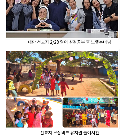
대만 선교지 2/28 영어 성경공부 후 노엘수녀님
선교지 모잠비크 유치원 놀이시간