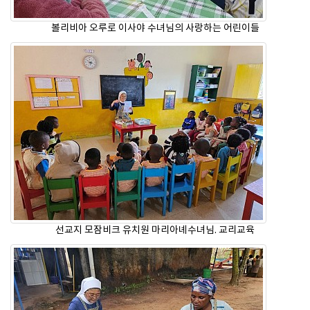
볼리비아 오루로 이사야 수녀님의 사랑하는 어린이들
선교지 모잠비크 유치원 마리아녜수녀님. 교리교육