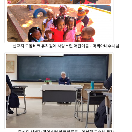
선교지 모잠비크 유치원에 사랑스런 어린이들 - 마리아녜수녀님