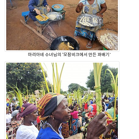
마리아녜 수녀님의 '모잠비크에서 만든 꽈배기’