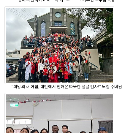
중세의 신비가 마이스터 에크하르트 - 이부현 교수님 특강
"희망의 새 아침, 대만에서 전해온 따뜻한 설날 인사!“ 노엘 수녀님