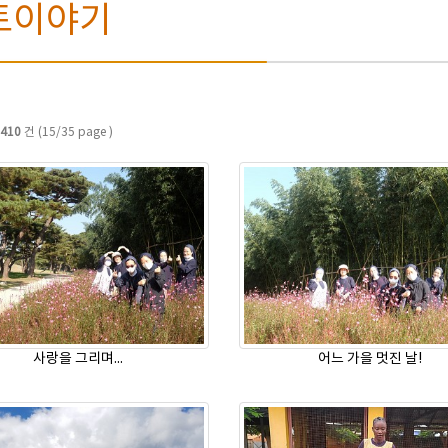
토이야기
410
건 (15/35 page )
사랑을 그리며...
어느 가을 멋진 날!