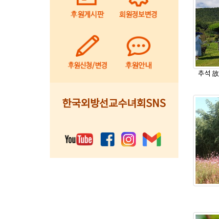
추석 故
한국외방선교수녀회SNS