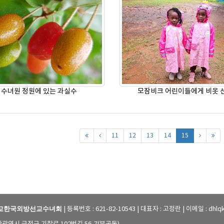
수녀원 정원에 있는 과실수
모잠비크 어린이들에게 비옷 
11
12
13
14
15
주교한국외방선교수녀회
| 등록번호 : 621-82-10543
|
대표자 : 고정란 | 이메일 : dhlq