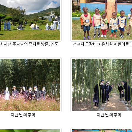
최재선 주교님의 묘지를 방문, 연도
선교지 모잠비크 유치원 어린이들
지난 날의 추억
지난 날의 추억