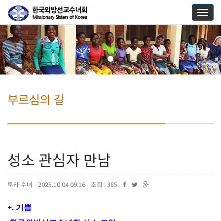
Togg
navig
부르심의 길
성소 관심자 만남
루카 수녀
2025.10.04 09:16
조회 : 385
+. 기쁨