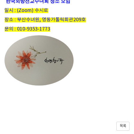
한국외방선교수녀회 성소 모임
일시
: (Zoom)
수시로
장소
:
부산수녀원
,
명동가톨릭회관
209
호
문의
: 010-9353-1773
목록