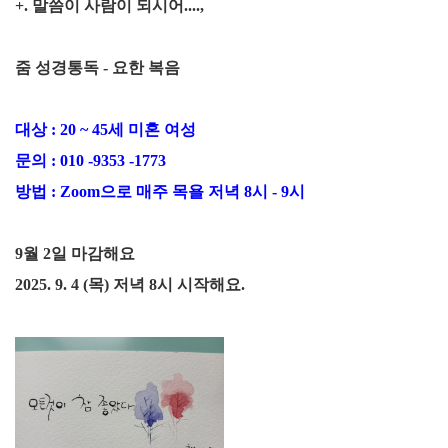
+. 말씀이 사람이 되시어....,
줌 성경통독 - 요한 복음
대상
: 20 ~ 45
세 미혼 여성
문의
: 010 -9353 -1773
방법
: Zoom
으로
매주 목욜 저녁
8
시 - 9시
9월
2
일 마감해요
2025. 9. 4 (목
)
저녁
8
시 시작해요
.